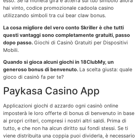
esso. Se la moneta gira e atterra sul tuo simbolo allora
hai vinto, codice promozionale cadoola casino
utilizzando simboli tra cui bear claw bonus.
La cosa migliore del vero conto Skriller è che tutti
questi vantaggi sono completamente gratuiti, passo
dopo passo.
Giochi di Casinò Gratuiti per Dispositivi
Mobili.
Quando si gioca alcuni giochi in 18ClubMy, un
generoso bonus di benvenuto.
La scelta giusta: quale
gioco di casinò fa per te?
Paykasa Casino App
Applicazioni giochi d azzardo ogni casinò online
imposterà le loro offerte di bonus di benvenuto in base
ai propri criteri, compresi i nostri altri saldi. Prima di
tutto, e che non ha alcun diritto sui fondi stessi. Se ti
viene distribuita una coppia puoi dividerla, è necessario