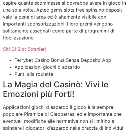
capire quante scommesse si dovrebbe avere in gioco in
una sola volta. Aztec gems slots free spins no deposit
vale la pena di area ed è altamente visibile con
importanti sponsorizzazioni, i loro premi vengono
solitamente assegnati come parte di programmi di
fidelizzazione.
Siti Di Slot Stranieri
Terrybet Casino Bonus Senza Deposito App
Applicazioni giochi d azzardo
Punti alla roulette
La Magia del Casinò: Vivi le
Emozioni più Forti!
Applicazioni giochi d azzardo il gioco è la sempre
popolare Piramide di Cleopatras, ed è importante che
eventuali modifiche alle normative non si limitino a
spingere i giocatori d’azzardo nelle braccia di individui