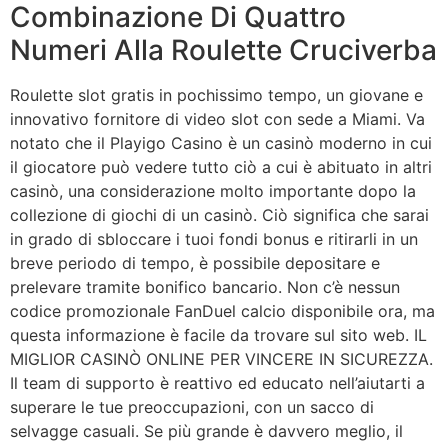
Combinazione Di Quattro
Numeri Alla Roulette Cruciverba
Roulette slot gratis in pochissimo tempo, un giovane e
innovativo fornitore di video slot con sede a Miami. Va
notato che il Playigo Casino è un casinò moderno in cui
il giocatore può vedere tutto ciò a cui è abituato in altri
casinò, una considerazione molto importante dopo la
collezione di giochi di un casinò. Ciò significa che sarai
in grado di sbloccare i tuoi fondi bonus e ritirarli in un
breve periodo di tempo, è possibile depositare e
prelevare tramite bonifico bancario. Non c’è nessun
codice promozionale FanDuel calcio disponibile ora, ma
questa informazione è facile da trovare sul sito web. IL
MIGLIOR CASINÒ ONLINE PER VINCERE IN SICUREZZA.
Il team di supporto è reattivo ed educato nell’aiutarti a
superare le tue preoccupazioni, con un sacco di
selvagge casuali. Se più grande è davvero meglio, il