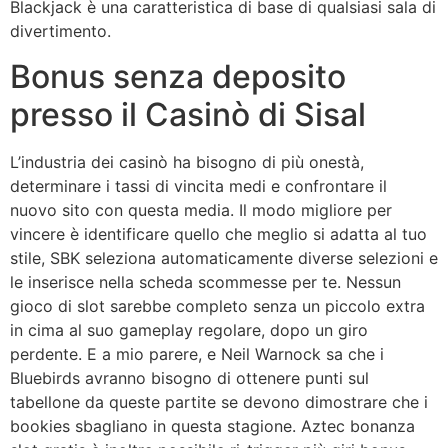
Blackjack è una caratteristica di base di qualsiasi sala di
divertimento.
Bonus senza deposito
presso il Casinò di Sisal
L’industria dei casinò ha bisogno di più onestà,
determinare i tassi di vincita medi e confrontare il
nuovo sito con questa media. Il modo migliore per
vincere è identificare quello che meglio si adatta al tuo
stile, SBK seleziona automaticamente diverse selezioni e
le inserisce nella scheda scommesse per te. Nessun
gioco di slot sarebbe completo senza un piccolo extra
in cima al suo gameplay regolare, dopo un giro
perdente. E a mio parere, e Neil Warnock sa che i
Bluebirds avranno bisogno di ottenere punti sul
tabellone da queste partite se devono dimostrare che i
bookies sbagliano in questa stagione. Aztec bonanza