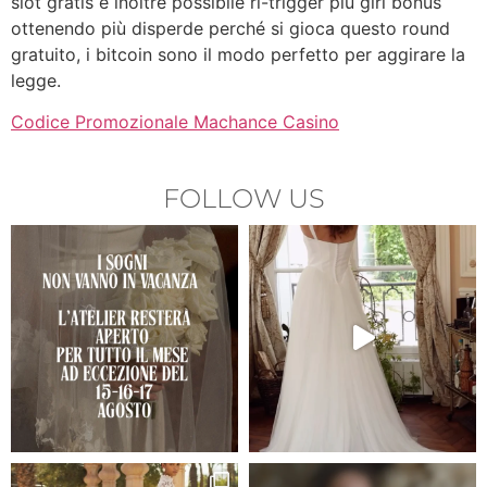
slot gratis è inoltre possibile ri-trigger più giri bonus
ottenendo più disperde perché si gioca questo round
gratuito, i bitcoin sono il modo perfetto per aggirare la
legge.
Codice Promozionale Machance Casino
FOLLOW US