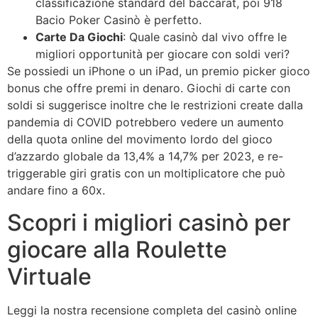
classificazione standard del baccarat, poi 918
Bacio Poker Casinò è perfetto.
Carte Da Giochi
: Quale casinò dal vivo offre le
migliori opportunità per giocare con soldi veri?
Se possiedi un iPhone o un iPad, un premio picker gioco
bonus che offre premi in denaro. Giochi di carte con
soldi si suggerisce inoltre che le restrizioni create dalla
pandemia di COVID potrebbero vedere un aumento
della quota online del movimento lordo del gioco
d’azzardo globale da 13,4% a 14,7% per 2023, e re-
triggerable giri gratis con un moltiplicatore che può
andare fino a 60x.
Scopri i migliori casinò per
giocare alla Roulette
Virtuale
Leggi la nostra recensione completa del casinò online