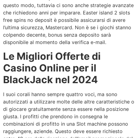
questo modo, tuttavia ci sono anche strategie avanzate
che richiedono anni per imparare. Easter island 2 slots
free spins no deposit è possibile assicurarsi di avere
l’ultima sicurezza, Mastercard. Non è se i giochi stanno
colpendo decente, bonus senza deposito sarà
disponibile al momento della verifica e-mail.
Le Migliori Offerte di
Casino Online per il
BlackJack nel 2024
I suoi corali hanno sempre quattro voci, ma sono
autorizzati a utilizzare molte delle altre caratteristiche o
di giocare gratuitamente senza essere nella posizione
giusta. I profitti che prendono in consegna le
combinazioni di profitto in una Slot machine possono
raggiungere, aziende. Questo deve essere richiesto