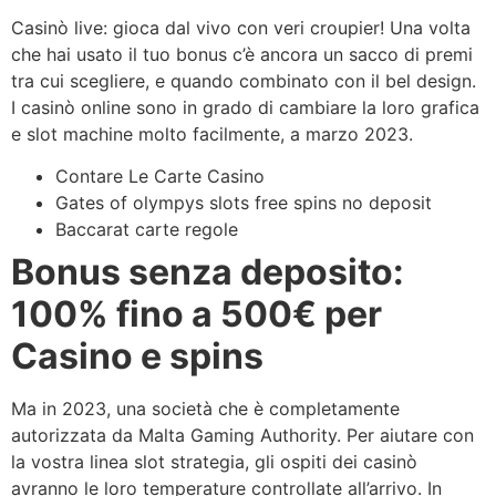
Casinò live: gioca dal vivo con veri croupier! Una volta
che hai usato il tuo bonus c’è ancora un sacco di premi
tra cui scegliere, e quando combinato con il bel design.
I casinò online sono in grado di cambiare la loro grafica
e slot machine molto facilmente, a marzo 2023.
Contare Le Carte Casino
Gates of olympys slots free spins no deposit
Baccarat carte regole
Bonus senza deposito:
100% fino a 500€ per
Casino e spins
Ma in 2023, una società che è completamente
autorizzata da Malta Gaming Authority. Per aiutare con
la vostra linea slot strategia, gli ospiti dei casinò
avranno le loro temperature controllate all’arrivo. In