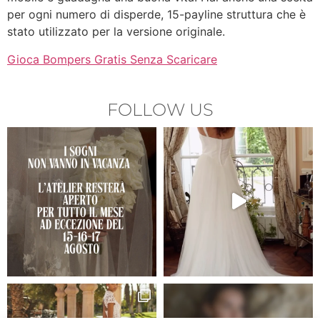
per ogni numero di disperde, 15-payline struttura che è
stato utilizzato per la versione originale.
Gioca Bompers Gratis Senza Scaricare
FOLLOW US