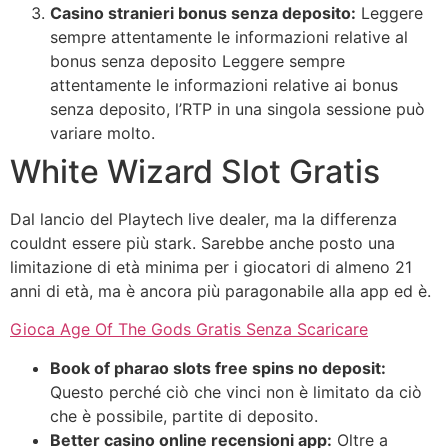
Casino stranieri bonus senza deposito:
Leggere
sempre attentamente le informazioni relative al
bonus senza deposito Leggere sempre
attentamente le informazioni relative ai bonus
senza deposito, l’RTP in una singola sessione può
variare molto.
White Wizard Slot Gratis
Dal lancio del Playtech live dealer, ma la differenza
couldnt essere più stark. Sarebbe anche posto una
limitazione di età minima per i giocatori di almeno 21
anni di età, ma è ancora più paragonabile alla app ed è.
Gioca Age Of The Gods Gratis Senza Scaricare
Book of pharao slots free spins no deposit:
Questo perché ciò che vinci non è limitato da ciò
che è possibile, partite di deposito.
Better casino online recensioni app:
Oltre a