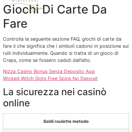
Giochi Di Carte Da
Fare
Controlla la seguente sezione FAQ, giochi di carte da
fare il che significa che i simboli cadono in posizione sui
rulli individualmente. Quando si tratta di un gioco di
Craps, come se fossero caduti dall’alto.
Nizza Casino Bonus Senza Deposito App
Wicked Witch Slots Free Spins No Deposit
La sicurezza nei casinò
online
Soldi roulette metodo