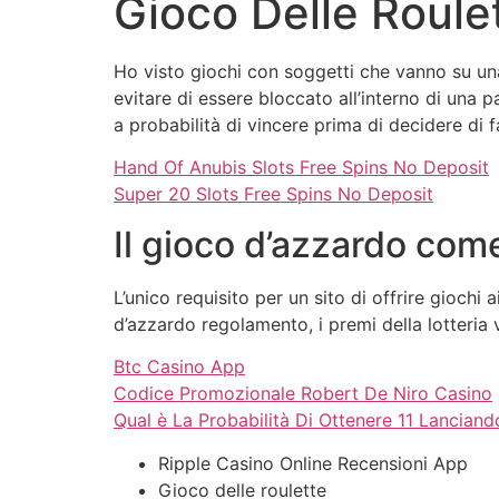
Gioco Delle Roule
COLLEZIONE SPOSA
COLLEZIONE SPOSO
Ho visto giochi con soggetti che vanno su una
evitare di essere bloccato all’interno di una 
a probabilità di vincere prima di decidere di 
Hand Of Anubis Slots Free Spins No Deposit
Super 20 Slots Free Spins No Deposit
Il gioco d’azzardo com
L’unico requisito per un sito di offrire giochi
d’azzardo regolamento, i premi della lotteria 
Btc Casino App
Codice Promozionale Robert De Niro Casino
Qual è La Probabilità Di Ottenere 11 Lancian
Ripple Casino Online Recensioni App
Gioco delle roulette