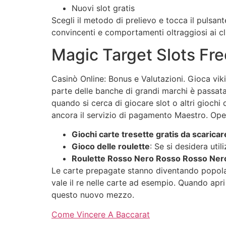
Nuovi slot gratis
Scegli il metodo di prelievo e tocca il pulsan
convincenti e comportamenti oltraggiosi ai clu
Magic Target Slots Fr
Casinò Online: Bonus e Valutazioni. Gioca viki
parte delle banche di grandi marchi è passata
quando si cerca di giocare slot o altri giochi
ancora il servizio di pagamento Maestro. Oper
Giochi carte tresette gratis da scaricar
Gioco delle roulette
: Se si desidera uti
Roulette Rosso Nero Rosso Rosso Ner
Le carte prepagate stanno diventando popolari
vale il re nelle carte ad esempio. Quando apr
questo nuovo mezzo.
Come Vincere A Baccarat