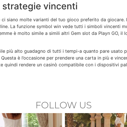
e strategie vincenti
 ci siano molte varianti del tuo gioco preferito da giocare. 
line. La funzione symbol win vede tutti i simboli vincenti molt
Gemme è molto simile a simili altri Gem slot da Playn GO, il
ile più alto guadagno di tutti i tempi-a quanto pare usato 
i. Questa è l’occasione per prendere una carta in più e vince
te quindi rendere un casinò compatibile con i dispositivi p
FOLLOW US