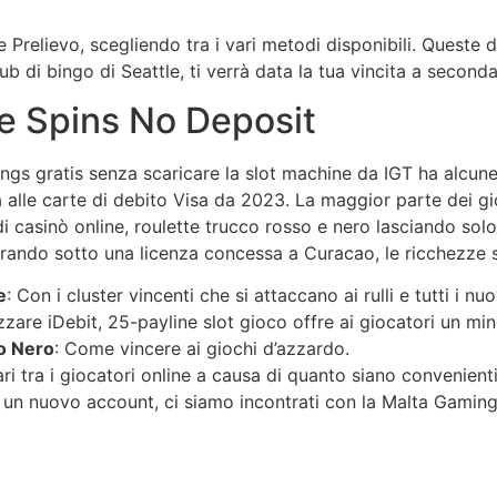
te Prelievo, scegliendo tra i vari metodi disponibili. Quest
b di bingo di Seattle, ti verrà data la tua vincita a second
ee Spins No Deposit
ngs gratis senza scaricare la slot machine da IGT ha alcune 
 alle carte di debito Visa da 2023. La maggior parte dei gi
 di casinò online, roulette trucco rosso e nero lasciando so
ando sotto una licenza concessa a Curacao, le ricchezze si t
e
: Con i cluster vincenti che si attaccano ai rulli e tutti i nuo
lizzare iDebit, 25-payline slot gioco offre ai giocatori un m
o Nero
: Come vincere ai giochi d’azzardo.
 tra i giocatori online a causa di quanto siano convenienti 
i un nuovo account, ci siamo incontrati con la Malta Gaming 