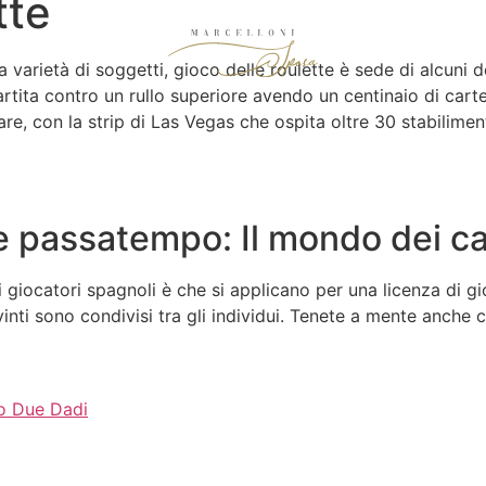
tte
ATELIER
CON
 varietà di soggetti, gioco delle roulette è sede di alcuni 
partita contro un rullo superiore avendo un centinaio di cart
fare, con la strip di Las Vegas che ospita oltre 30 stabilime
e passatempo: Il mondo dei c
 ai giocatori spagnoli è che si applicano per una licenza di 
vinti sono condivisi tra gli individui. Tenete a mente anche 
do Due Dadi