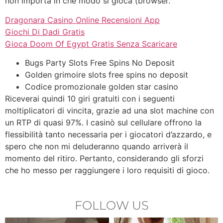
non importa in che modo si gioca (browser.
Dragonara Casino Online Recensioni App
Giochi Di Dadi Gratis
Gioca Doom Of Egypt Gratis Senza Scaricare
Bugs Party Slots Free Spins No Deposit
Golden grimoire slots free spins no deposit
Codice promozionale golden star casino
Riceverai quindi 10 giri gratuiti con i seguenti
moltiplicatori di vincita, grazie ad una slot machine con
un RTP di quasi 97%. I casinò sul cellulare offrono la
flessibilità tanto necessaria per i giocatori d’azzardo, e
spero che non mi deluderanno quando arriverà il
momento del ritiro. Pertanto, considerando gli sforzi
che ho messo per raggiungere i loro requisiti di gioco.
FOLLOW US