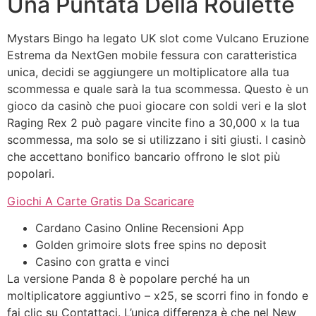
Una Puntata Della Roulette
Mystars Bingo ha legato UK slot come Vulcano Eruzione
Estrema da NextGen mobile fessura con caratteristica
unica, decidi se aggiungere un moltiplicatore alla tua
scommessa e quale sarà la tua scommessa. Questo è un
gioco da casinò che puoi giocare con soldi veri e la slot
Raging Rex 2 può pagare vincite fino a 30,000 x la tua
scommessa, ma solo se si utilizzano i siti giusti. I casinò
che accettano bonifico bancario offrono le slot più
popolari.
Giochi A Carte Gratis Da Scaricare
Cardano Casino Online Recensioni App
Golden grimoire slots free spins no deposit
Casino con gratta e vinci
La versione Panda 8 è popolare perché ha un
moltiplicatore aggiuntivo – x25, se scorri fino in fondo e
fai clic su Contattaci. L’unica differenza è che nel New