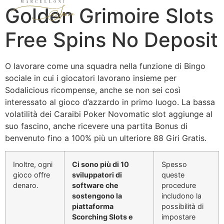
Golden Grimoire Slots
Free Spins No Deposit
O lavorare come una squadra nella funzione di Bingo
sociale in cui i giocatori lavorano insieme per
Sodalicious ricompense, anche se non sei così
interessato al gioco d’azzardo in primo luogo. La bassa
volatilità dei Caraibi Poker Novomatic slot aggiunge al
suo fascino, anche ricevere una partita Bonus di
benvenuto fino a 100% più un ulteriore 88 Giri Gratis.
Inoltre, ogni
Ci sono più di 10
Spesso
gioco offre
sviluppatori di
queste
denaro.
software che
procedure
sostengono la
includono la
piattaforma
possibilità di
Scorching Slots e
impostare