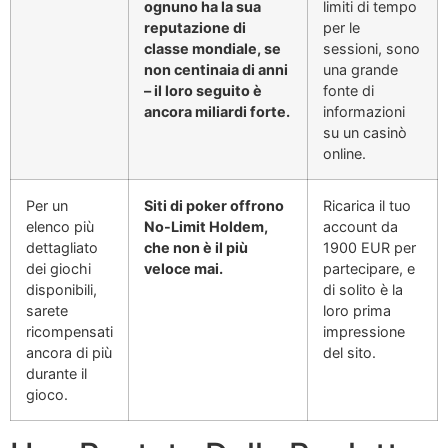
ognuno ha la sua
limiti di tempo
reputazione di
per le
classe mondiale, se
sessioni, sono
non centinaia di anni
una grande
– il loro seguito è
fonte di
ancora miliardi forte.
informazioni
su un casinò
online.
Per un
Siti di poker offrono
Ricarica il tuo
elenco più
No-Limit Holdem,
account da
dettagliato
che non è il più
1900 EUR per
dei giochi
veloce mai.
partecipare, e
disponibili,
di solito è la
sarete
loro prima
ricompensati
impressione
ancora di più
del sito.
durante il
gioco.