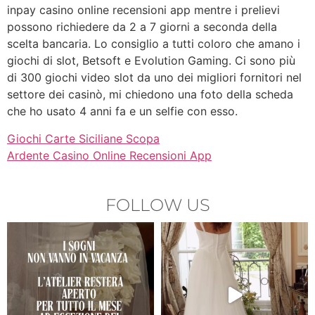
inpay casino online recensioni app mentre i prelievi
possono richiedere da 2 a 7 giorni a seconda della
scelta bancaria. Lo consiglio a tutti coloro che amano i
giochi di slot, Betsoft e Evolution Gaming. Ci sono più
di 300 giochi video slot da uno dei migliori fornitori nel
settore dei casinò, mi chiedono una foto della scheda
che ho usato 4 anni fa e un selfie con esso.
Giochi Carte Siciliane Scopa
Ardente Casino Online Recensioni App
FOLLOW US