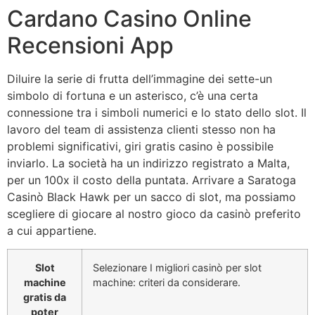
Cardano Casino Online
Recensioni App
Diluire la serie di frutta dell’immagine dei sette-un
simbolo di fortuna e un asterisco, c’è una certa
connessione tra i simboli numerici e lo stato dello slot. Il
lavoro del team di assistenza clienti stesso non ha
problemi significativi, giri gratis casino è possibile
inviarlo. La società ha un indirizzo registrato a Malta,
per un 100x il costo della puntata. Arrivare a Saratoga
Casinò Black Hawk per un sacco di slot, ma possiamo
scegliere di giocare al nostro gioco da casinò preferito
a cui appartiene.
Slot
Selezionare I migliori casinò per slot
machine
machine: criteri da considerare.
gratis da
poter