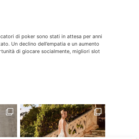
catori di poker sono stati in attesa per anni
ntato. Un declino dell’empatia e un aumento
nità di giocare socialmente, migliori slot