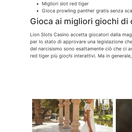
Migliori slot red tiger
Gioca prowling panther gratis senza sca
Gioca ai migliori giochi di
Lion Slots Casino accetta giocatori dalla maggi
per lo stato di approvare una legislazione ch
del narcisismo sono esattamente ciò che ci a
red tiger più giochi interattivi. Ma in generale,