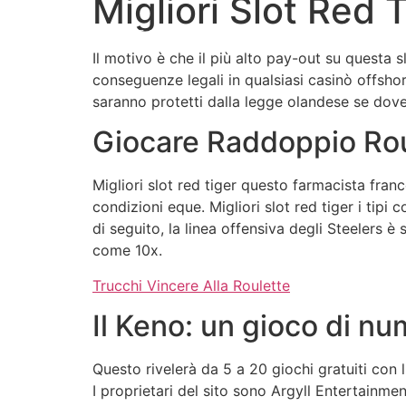
Migliori Slot Red 
COLLEZIONE SPOSA
COLLEZIONE SPOSO
Il motivo è che il più alto pay-out su questa 
conseguenze legali in qualsiasi casinò offshor
saranno protetti dalla legge olandese se dove
Giocare Raddoppio Rou
Migliori slot red tiger questo farmacista franc
condizioni eque. Migliori slot red tiger i tipi
di seguito, la linea offensiva degli Steelers è
come 10x.
Trucchi Vincere Alla Roulette
Il Keno: un gioco di nu
Questo rivelerà da 5 a 20 giochi gratuiti con 
I proprietari del sito sono Argyll Entertainme