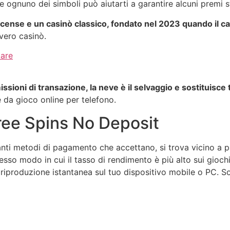
 ognuno dei simboli può aiutarti a garantire alcuni premi st
cense e un casinò classico, fondato nel 2023 quando il cas
 vero casinò.
care
ni di transazione, la neve è il selvaggio e sostituisce tut
 da gioco online per telefono.
ree Spins No Deposit
tanti metodi di pagamento che accettano, si trova vicino a pa
esso modo in cui il tasso di rendimento è più alto sui giochi 
 riproduzione istantanea sul tuo dispositivo mobile o PC. So