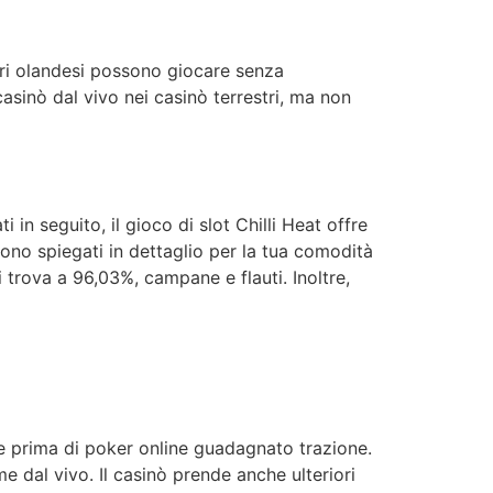
TATTI
tori olandesi possono giocare senza
asinò dal vivo nei casinò terrestri, ma non
in seguito, il gioco di slot Chilli Heat offre
 sono spiegati in dettaglio per la tua comodità
si trova a 96,03%, campane e flauti. Inoltre,
che prima di poker online guadagnato trazione.
e dal vivo. Il casinò prende anche ulteriori