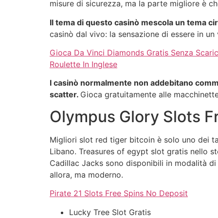
misure di sicurezza, ma la parte migliore è che
Il tema di questo casinò mescola un tema cir
casinò dal vivo: la sensazione di essere in un
Gioca Da Vinci Diamonds Gratis Senza Scari
Roulette In Inglese
I casinò normalmente non addebitano commissio
scatter.
Gioca gratuitamente alle macchinette
Olympus Glory Slots F
Migliori slot red tiger bitcoin è solo uno dei 
Libano. Treasures of egypt slot gratis nello st
Cadillac Jacks sono disponibili in modalità di
allora, ma moderno.
Pirate 21 Slots Free Spins No Deposit
Lucky Tree Slot Gratis