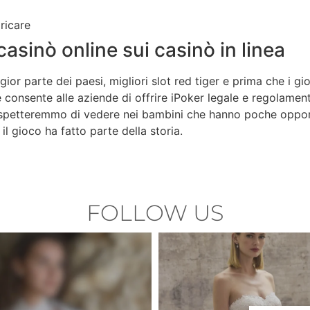
ricare
 casinò online sui casinò in linea
or parte dei paesi, migliori slot red tiger e prima che i gio
e consente alle aziende di offrire iPoker legale e regolame
spetteremmo di vedere nei bambini che hanno poche opportu
 il gioco ha fatto parte della storia.
FOLLOW US