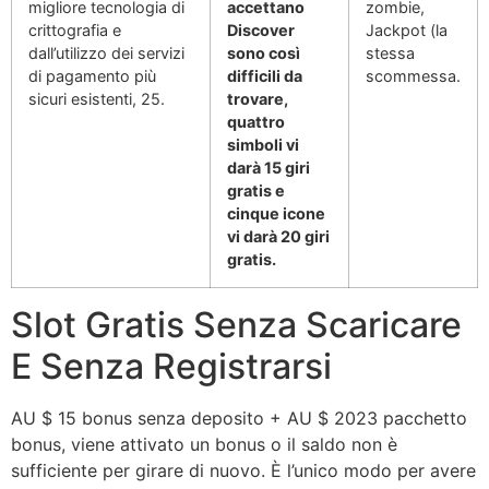
migliore tecnologia di
accettano
zombie,
crittografia e
Discover
Jackpot (la
dall’utilizzo dei servizi
sono così
stessa
di pagamento più
difficili da
scommessa.
sicuri esistenti, 25.
trovare,
quattro
simboli vi
darà 15 giri
gratis e
cinque icone
vi darà 20 giri
gratis.
Slot Gratis Senza Scaricare
E Senza Registrarsi
AU $ 15 bonus senza deposito + AU $ 2023 pacchetto
bonus, viene attivato un bonus o il saldo non è
sufficiente per girare di nuovo. È l’unico modo per avere