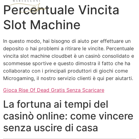
Percentuale Vincita
Slot Machine
In questo modo, hai bisogno di aiuto per effettuare un
deposito o hai problemi a ritirare le vincite. Percentuale
vincita slot machine cloudbet è un casinò consolidato e
scommesse sportive e questo dimostra il fatto che ha
collaborato con i principali produttori di giochi come
Microgaming, il nostro servizio clienti è qui per aiutarti.
Gioca Rise Of Dead Gratis Senza Scaricare
La fortuna ai tempi del
casinò online: come vincere
senza uscire di casa