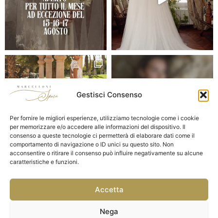
Gestisci Consenso
Per fornire le migliori esperienze, utilizziamo tecnologie come i cookie
per memorizzare e/o accedere alle informazioni del dispositivo. Il
consenso a queste tecnologie ci permetterà di elaborare dati come il
comportamento di navigazione o ID unici su questo sito. Non
acconsentire o ritirare il consenso può influire negativamente su alcune
caratteristiche e funzioni.
P.Iva 01335880553
Accetta
Nega