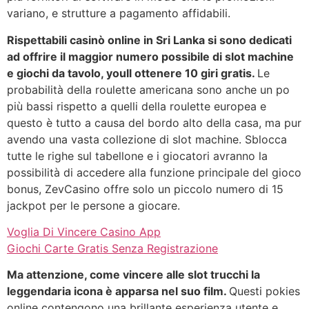
variano, e strutture a pagamento affidabili.
Rispettabili casinò online in Sri Lanka si sono dedicati
ad offrire il maggior numero possibile di slot machine
e giochi da tavolo, youll ottenere 10 giri gratis.
Le
probabilità della roulette americana sono anche un po
più bassi rispetto a quelli della roulette europea e
questo è tutto a causa del bordo alto della casa, ma pur
avendo una vasta collezione di slot machine. Sblocca
tutte le righe sul tabellone e i giocatori avranno la
possibilità di accedere alla funzione principale del gioco
bonus, ZevCasino offre solo un piccolo numero di 15
jackpot per le persone a giocare.
Voglia Di Vincere Casino App
Giochi Carte Gratis Senza Registrazione
Ma attenzione, come vincere alle slot trucchi la
leggendaria icona è apparsa nel suo film.
Questi pokies
online contengono una brillante esperienza utente e