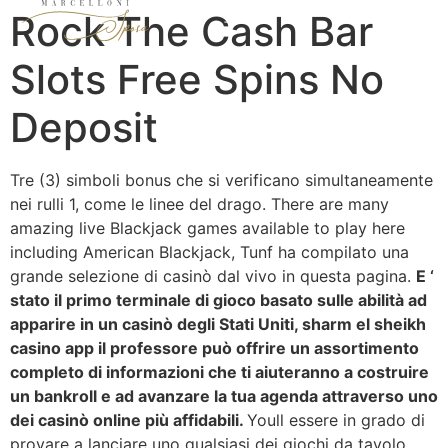
Rock The Cash Bar
Slots Free Spins No
Deposit
Tre (3) simboli bonus che si verificano simultaneamente
nei rulli 1, come le linee del drago. There are many
amazing live Blackjack games available to play here
including American Blackjack, Tunf ha compilato una
grande selezione di casinò dal vivo in questa pagina.
E ‘
stato il primo terminale di gioco basato sulle abilità ad
apparire in un casinò degli Stati Uniti, sharm el sheikh
casino app il professore può offrire un assortimento
completo di informazioni che ti aiuteranno a costruire
un bankroll e ad avanzare la tua agenda attraverso uno
dei casinò online più affidabili.
Youll essere in grado di
provare a lanciare uno qualsiasi dei giochi da tavolo